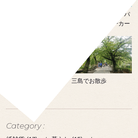
幅狭靴を探しに① 私
幅狭靴を探しに④ パ
の足は幅狭だった
トリックのスニーカー
冷蔵庫に「ぺたっと封
三島でお散歩
筒」
Category :