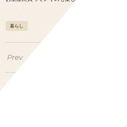
2014.5.29
暮らし
Prev
Next
Reccomend